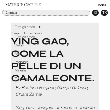
MATERIE OSCURE
Menu
Contact
IG
TK
Tutti gli articoli
Tempo di lettura: 5 min
Tutti gli articoli
YING GAO,
Design
COME LA
Arte
Interviste
PELLE DI UN
Materiali
CAMALEONTE.
Tecnologia
By Beatrice Forgione, Giorgia Galasso, 
Chiara Zamai
Ying Gao, designer di moda e docente 